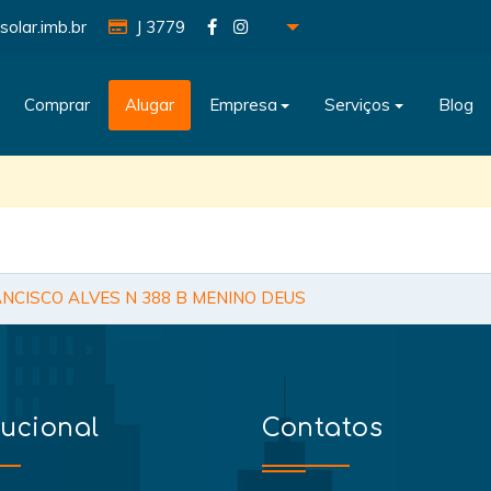
solar.imb.br
J 3779
Comprar
Alugar
Empresa
Serviços
Blog
CISCO ALVES N 388 B MENINO DEUS
tucional
Contatos