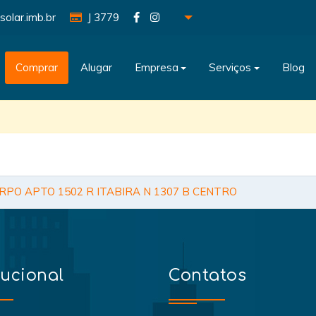
solar.imb.br
J 3779
Comprar
Alugar
Empresa
Serviços
Blog
RPO APTO 1502 R ITABIRA N 1307 B CENTRO
tucional
Contatos