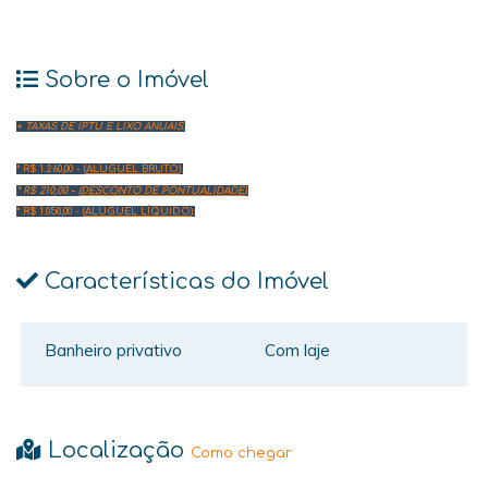
Sobre o Imóvel
+ TAXAS DE IPTU E LIXO ANUAIS.
* R$ 1.260,00 - (
ALUGUEL BRUTO
).
* R$ 210,00 - (
DESCONTO DE PONTUALIDADE
).
* R$ 1.050,00 - (
ALUGUEL LÍQUIDO
).
Características do Imóvel
Banheiro privativo
Com laje
Localização
Como chegar