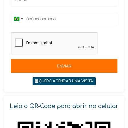
B
r
a
z
i
l
+
5
5
ENVIAR
QUERO AGENDAR UMA VISITA
Leia o QR-Code para abrir no celular