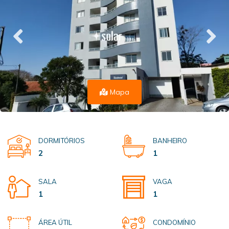
Mapa
DORMITÓRIOS
BANHEIRO
2
1
SALA
VAGA
1
1
ÁREA ÚTIL
CONDOMÍNIO