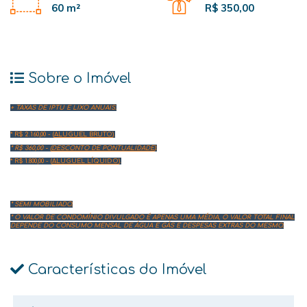
60 m²
R$ 350,00
Sobre o Imóvel
+ TAXAS DE IPTU E LIXO ANUAIS.
* R$ 2.160,00 - (
ALUGUEL BRUTO
).
* R$ 360,00 - (
DESCONTO DE PONTUALIDADE
).
* R$ 1.800,00 - (
ALUGUEL LÍQUIDO
).
* SEMI MOBILIADO.
* O VALOR DE CONDOMÍNIO DIVULGADO É APENAS UMA MÉDIA, O VALOR TOTAL FINAL
DEPENDE DO CONSUMO MENSAL DE ÁGUA E GÁS E DESPESAS EXTRAS DO MESMO.
Características do Imóvel