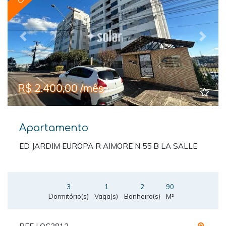
Previous
Next
R$ 2.400,00 /mês
Apartamento
ED JARDIM EUROPA R AIMORE N 55 B LA SALLE
3
1
2
90
Dormitório(s)
Vaga(s)
Banheiro(s)
M²