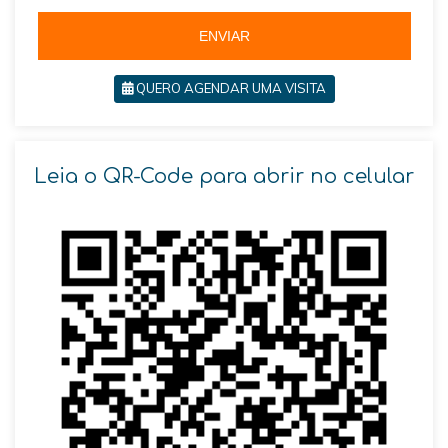
5
ENVIAR
QUERO AGENDAR UMA VISITA
Leia o QR-Code para abrir no celular