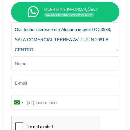
QUER MAIS INFORMAÇÕES?
CLIQUE E FALE POR WHATSAPP
VOLTAR
B
r
a
z
i
l