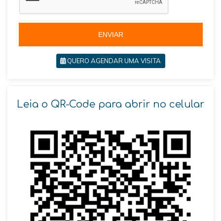
+
5
5
ENVIAR
QUERO AGENDAR UMA VISITA
Leia o QR-Code para abrir no celular