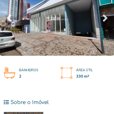
BANHEIROS
ÁREA ÚTIL
2
330 m²
Sobre o Imóvel
+ TAXAS DE IPTU E LIXO ANUAIS.