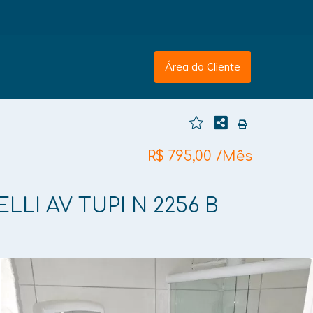
Área do Cliente
R$ 795,00 /Mês
LLI AV TUPI N 2256 B