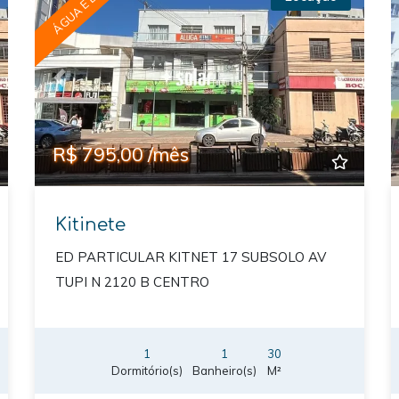
ÁGUA E LUZ
xt
Previous
Next
R$ 795,00 /mês
Kitinete
ED PARTICULAR KITNET 17 SUBSOLO AV
TUPI N 2120 B CENTRO
1
1
30
Dormitório(s)
Banheiro(s)
M²