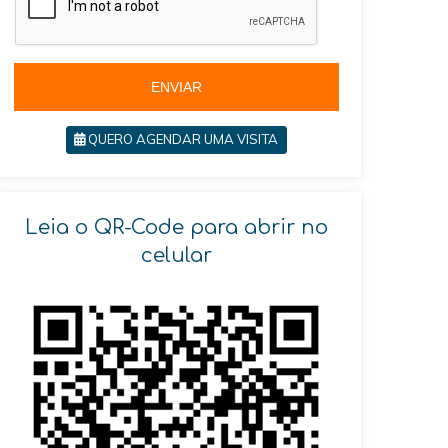
l
+
5
5
ENVIAR
QUERO AGENDAR UMA VISITA
Leia o QR-Code para abrir no
celular