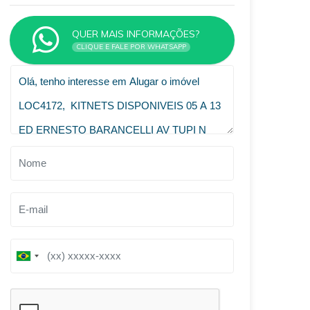
QUER MAIS INFORMAÇÕES?
CLIQUE E FALE POR WHATSAPP
VOLTAR
B
r
a
z
i