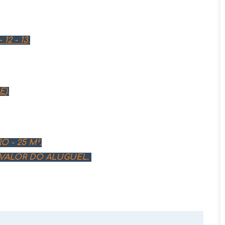
 12 - 13
.
E
).
 - 25 M².
O VALOR DO ALUGUEL.