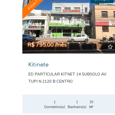
ÁGUA E LUZ
Previous
Ne
R$ 795,00 /mês
Kitinete
ED PARTICULAR KITNET 14 SUBSOLO AV
TUPI N 2120 B CENTRO
1
1
30
Dormitório(s)
Banheiro(s)
M²