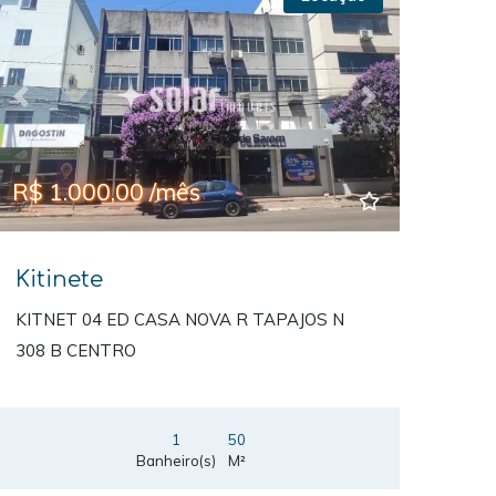
Previous
Next
R$ 1.000,00 /mês
Kitinete
KITNET 04 ED CASA NOVA R TAPAJOS N
308 B CENTRO
1
50
Banheiro(s)
M²