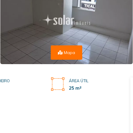
Mapa
EIRO
ÁREA ÚTIL
25 m²