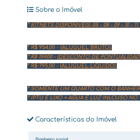
Sobre o Imóvel
*
KITNETS DISPONÍVEIS: 05 - 08 - 09 - 10 - 11 -
* R$ 954,00 - (
ALUGUEL BRUTO
).
* R$ 159,00 - (
DESCONTO DE PONTUALIDAD
* R$ 795,00 - (
ALUGUEL LÍQUIDO
).
* SOMENTE UM QUARTO COM O BANHEIRO
* IPTU E LIXO + ÁGUA E LUZ INLCUSO N
Características do Imóvel
Banheiro social