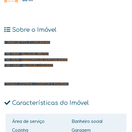
Sobre o Imóvel
+ TAXAS DE IPTU E LIXO ANUAIS.
* R$ 1.980,00 - (
ALUGUEL BRUTO
).
* R$ 330,00 - (
DESCONTO DE PONTUALIDADE
).
* R$ 1.650,00 - (
ALUGUEL LÍQUIDO
).
* POSSUI: COZINHA + COOKTOP E ROUPEIRO.
Características do Imóvel
Área de serviço
Banheiro social
Cozinha
Garagem