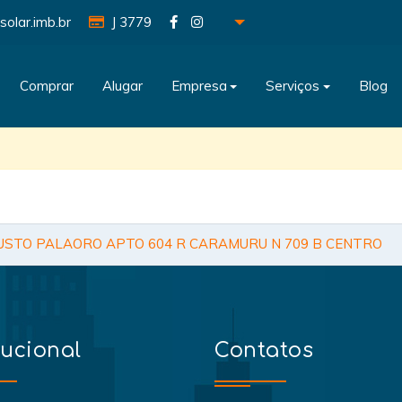
solar.imb.br
J 3779
Comprar
Alugar
Empresa
Serviços
Blog
USTO PALAORO APTO 604 R CARAMURU N 709 B CENTRO
tucional
Contatos