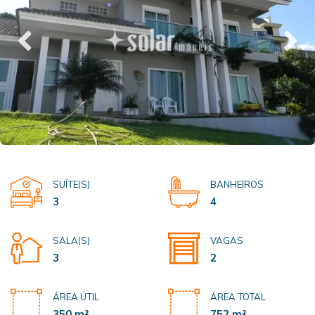
SUÍTE(S)
BANHEIROS
3
4
SALA(S)
VAGAS
3
2
ÁREA ÚTIL
ÁREA TOTAL
350 m²
752 m²