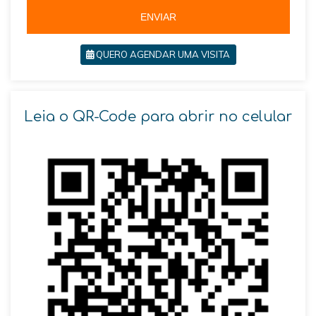
5
ENVIAR
QUERO AGENDAR UMA VISITA
Leia o QR-Code para abrir no celular