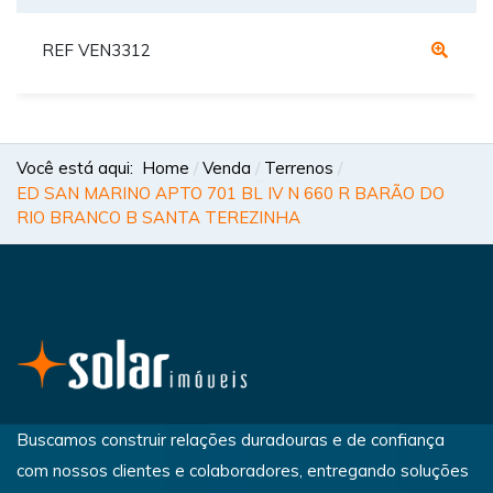
REF VEN3312
Você está aqui:
Home
Venda
Terrenos
ED SAN MARINO APTO 701 BL IV N 660 R BARÃO DO
RIO BRANCO B SANTA TEREZINHA
Buscamos construir relações duradouras e de confiança
com nossos clientes e colaboradores, entregando soluções