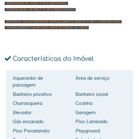
- MEDIDORES DE ÁGUA E GÁS INDIVIDUAL.
- PONTOS PARA AR SPLIT E AR CONDICIONADO.
- ENTRADA, SALDO DEVEDOR PARCELAMENTO DIRETO COM A CONSTRUTORA.
- FINANCIAMENTO BANCÁRIO APÓS ENTREGA DA OBRA.
Características do Imóvel
Aquecedor de
Área de serviço
passagem
Banheiro privativo
Banheiro social
Churrasqueira
Cozinha
Elevador
Garagem
Gás encanado
Piso Laminado
Piso Porcelanato
Playground