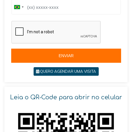
B
r
a
z
i
l
+
5
5
ENVIAR
QUERO AGENDAR UMA VISITA
Leia o QR-Code para abrir no celular