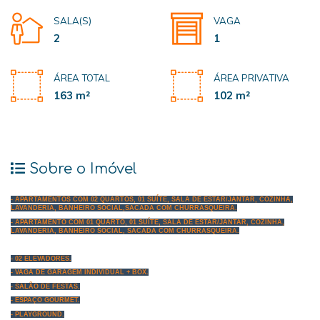
SALA(S)
VAGA
2
1
ÁREA TOTAL
ÁREA PRIVATIVA
163 m²
102 m²
Sobre o Imóvel
- APARTAMENTOS COM 02 QUARTOS, 01 SUÍTE, SALA DE ESTAR/JANTAR, COZINHA,
LAVANDERIA, BANHEIRO SOCIAL,SACADA COM CHURRASQUEIRA.
- APARTAMENTO COM 01 QUARTO, 01 SUÍTE, SALA DE ESTAR/JANTAR, COZINHA,
LAVANDERIA, BANHEIRO SOCIAL, SACADA COM CHURRASQUEIRA.
- 02 ELEVADORES.
- VAGA DE GARAGEM INDIVIDUAL + BOX.
- SALÃO DE FESTAS.
- ESPAÇO GOURMET.
- PLAYGROUND.