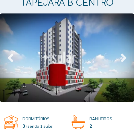
TAPEJARA B CENTRO
DORMITÓRIOS
BANHEIROS
3
2
(sendo 1 suíte)