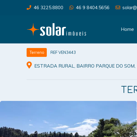
46 3225.8800
46 9 8404.5656
solar@
Home
REF VEN3443
Terreno
ESTRADA RURAL, BAIRRO PARQUE DO SOM,
TE