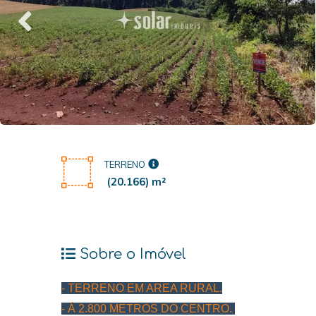
TERRENO
(20.166) m²
Sobre o Imóvel
- TERRENO EM AREA RURAL.
- Á 2.800 METROS DO CENTRO.