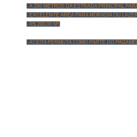
- Á 200 METROS DA ESTRADA PRINCIPAL PAR
- EXCELENTE ÁREA PARA MORADIA OU LAZER
- R$ 200,00 M².
- ACEITA PERMUTA COMO PARTE DO PAGAME