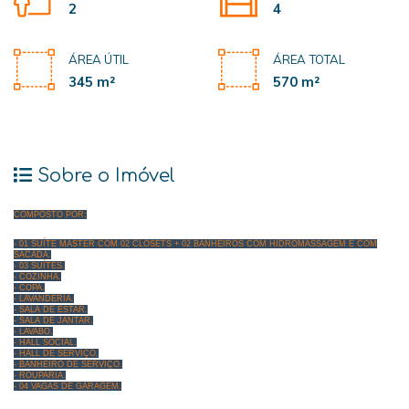
2
4
ÁREA ÚTIL
ÁREA TOTAL
345 m²
570 m²
Sobre o Imóvel
COMPOSTO POR:
- 01 SUÍTE MASTER COM 02 CLOSETS + 02 BANHEIROS COM HIDROMASSAGEM E COM
SACADA.
- 03 SUÍTES.
- COZINHA.
- COPA.
- LAVANDERIA.
- SALA DE ESTAR.
- SALA DE JANTAR.
- LAVABO.
- HALL SOCIAL.
- HALL DE SERVIÇO.
- BANHEIRO DE SERVIÇO.
- ROUPARIA.
- 04 VAGAS DE GARAGEM.