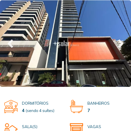
DORMITÓRIOS
BANHEIROS
4
7
(sendo 4 suítes)
SALA(S)
VAGAS