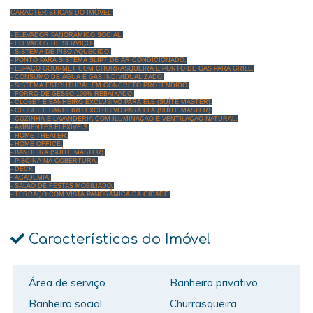
CARACTERÍSTICAS DO IMÓVEL:
- ELEVADOR PANORÂMICO SOCIAL.
- ELEVADOR DE SERVIÇO.
- SISTEMA DE PISO AQUECIDO.
- PONTO PARA SISTEMA SLIPT DE AR CONDICIONADO.
- ESPAÇO GOURMET COM CHURRASQUEIRA E PONTO DE GÁS PARA GRILL.
- CONSUMO DE ÁGUA E GÁS INDIVIDUALIZADO.
- SISTEMA ESTRUTURAL EM CONCRETO PROTENDIDO.
- FORRO DE GESSO 100% REBAIXADO.
- CLOSET E BANHEIRO EXCLUSIVO PARA ELE (SUÍTE MASTER).
- CLOSET E BANHEIRO EXCLUSIVO PARA ELA (SUÍTE MASTER).
- COZINHA E LAVANDERIA COM ILUMINAÇÃO E VENTILAÇÃO NATURAL.
- AMBIENTES FLEXÍVEIS.
- HOME THEATER.
- HOME OFFICE.
- BANHEIRA (SUÍTE MASTER).
- PISCINA NA COBERTURA.
- DECK.
- ACADEMIA.
- SALÃO DE FESTAS MOBILIADO.
- TERRAÇO COM VISTA PANORÂMICA DA CIDADE.
Características do Imóvel
Área de serviço
Banheiro privativo
Banheiro social
Churrasqueira