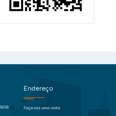
Endereço
-5656
Faça-nos uma visita