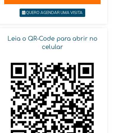
QUERO AGENDAR UMA VISITA
Leia o QR-Code para abrir no
celular