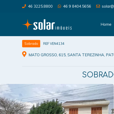
46 3225.8800
46 9 8404.5656
solar@
Home
REF VEN4134
Sobrado
MATO GROSSO, 615, SANTA TEREZINHA, PA
SOBRAD