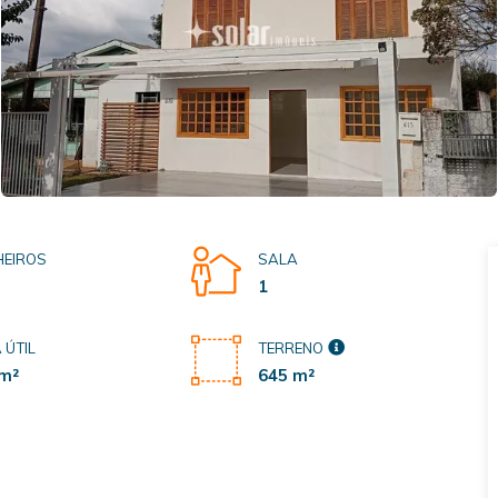
EIROS
SALA
1
 ÚTIL
TERRENO
m²
645 m²