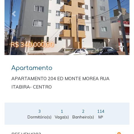
Previous
Next
R$ 340.000,00
Apartamento
APARTAMENTO 204 ED MONTE MOREA RUA
ITABIRA- CENTRO
3
1
2
114
Dormitório(s)
Vaga(s)
Banheiro(s)
M²