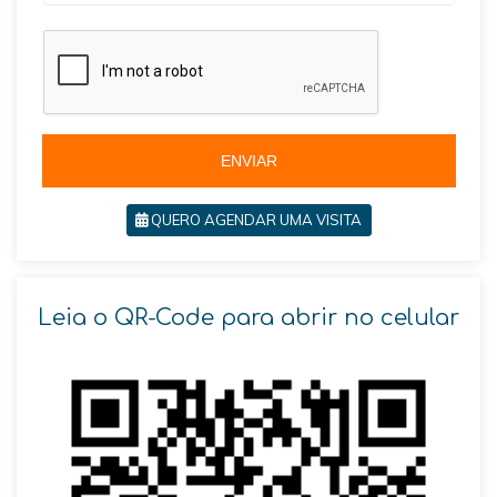
r
a
z
i
l
+
5
5
ENVIAR
QUERO AGENDAR UMA VISITA
Leia o QR-Code para abrir no celular