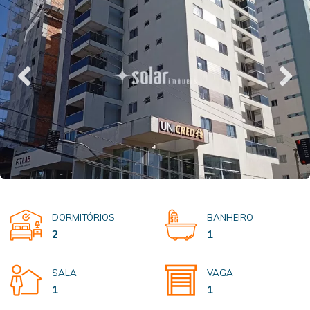
DORMITÓRIOS
BANHEIRO
2
1
SALA
VAGA
1
1