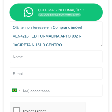
QUER MAIS INFORMAÇÕES?
CLIQUE E FALE POR WHATSAPP
VOLTAR
B
r
a
z
i