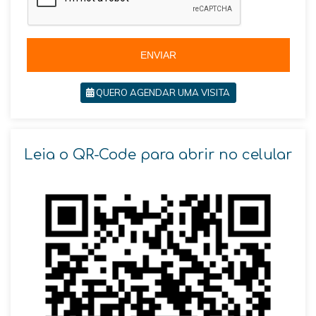
l
+
5
5
ENVIAR
QUERO AGENDAR UMA VISITA
Leia o QR-Code para abrir no celular