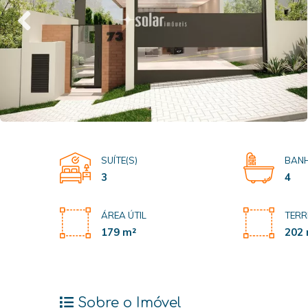
SUÍTE(S)
BANH
3
4
ÁREA ÚTIL
TERR
179 m²
202 
Sobre o Imóvel