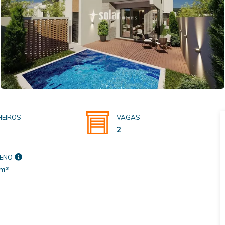
EIROS
VAGAS
2
ENO
m²