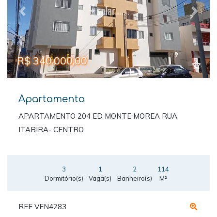
Previous
Next
R$ 340.000,00
Apartamento
APARTAMENTO 204 ED MONTE MOREA RUA
ITABIRA- CENTRO
3
1
2
114
Dormitório(s)
Vaga(s)
Banheiro(s)
M²
REF VEN4283