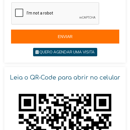
z
i
l
+
5
5
ENVIAR
QUERO AGENDAR UMA VISITA
Leia o QR-Code para abrir no celular