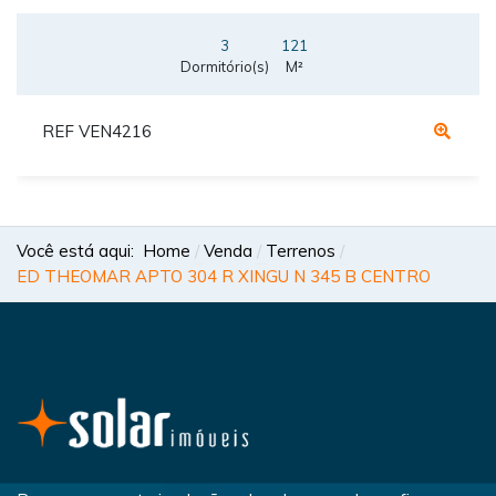
3
121
Dormitório(s)
M²
REF VEN4216
Você está aqui:
Home
Venda
Terrenos
ED THEOMAR APTO 304 R XINGU N 345 B CENTRO