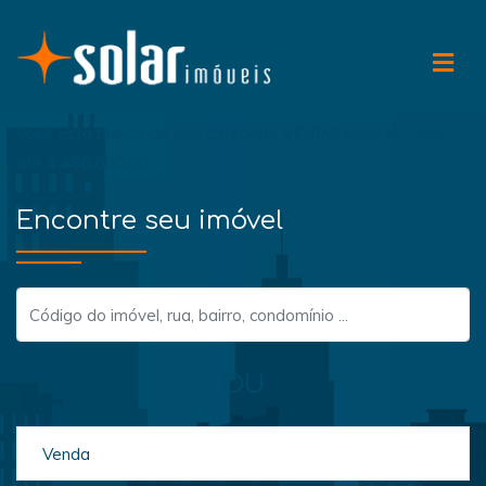
Você esta buscando por: categoria
VENDA
faixa de valor
até
4.480.000,00
.
Encontre seu imóvel
OU
Venda